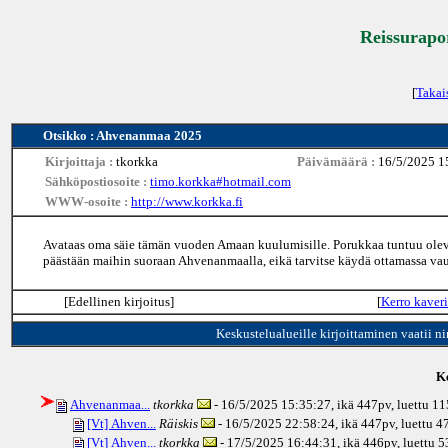
Reissurapor
[
Takai
Otsikko : Ahvenanmaa 2025
Kirjoittaja :
tkorkka
Päivämäärä :
16/5/2025 1
Sähköpostiosoite :
timo.korkka#hotmail.com
WWW-osoite :
http://www.korkka.fi
Avataas oma säie tämän vuoden Amaan kuulumisille. Porukkaa tuntuu olevan
päästään maihin suoraan Ahvenanmaalla, eikä tarvitse käydä ottamassa vau
[Edellinen kirjoitus]
[
Kerro kaveri
Keskustelualueille kirjoittaminen vaatii n
Ke
Ahvenanmaa...
tkorkka
- 16/5/2025 15:35:27, ikä
447pv
, luettu 1
[Vt] Ahven...
Räiskis
- 16/5/2025 22:58:24, ikä
447pv
, luettu 
[Vt] Ahven...
tkorkka
- 17/5/2025 16:44:31, ikä
446pv
, luettu 