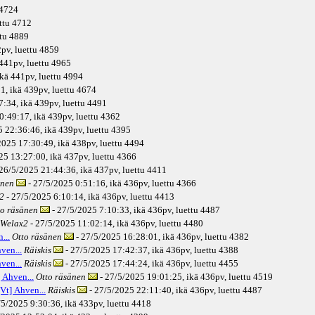
 4724
ettu 4712
ttu 4889
2pv
, luettu 4859
441pv
, luettu 4965
ikä
441pv
, luettu 4994
1, ikä
439pv
, luettu 4674
7:34, ikä
439pv
, luettu 4491
0:49:17, ikä
439pv
, luettu 4362
 22:36:46, ikä
439pv
, luettu 4395
2025 17:30:49, ikä
438pv
, luettu 4494
25 13:27:00, ikä
437pv
, luettu 4366
26/5/2025 21:44:36, ikä
437pv
, luettu 4411
änen
- 27/5/2025 0:51:16, ikä
436pv
, luettu 4366
2
- 27/5/2025 6:10:14, ikä
436pv
, luettu 4413
to räsänen
- 27/5/2025 7:10:33, ikä
436pv
, luettu 4487
Welax2
- 27/5/2025 11:02:14, ikä
436pv
, luettu 4480
...
Otto räsänen
- 27/5/2025 16:28:01, ikä
436pv
, luettu 4382
ven...
Räiskis
- 27/5/2025 17:42:37, ikä
436pv
, luettu 4388
ven...
Räiskis
- 27/5/2025 17:44:24, ikä
436pv
, luettu 4455
] Ahven...
Otto räsänen
- 27/5/2025 19:01:25, ikä
436pv
, luettu 4519
[Vt] Ahven...
Räiskis
- 27/5/2025 22:11:40, ikä
436pv
, luettu 4487
/5/2025 9:30:36, ikä
433pv
, luettu 4418