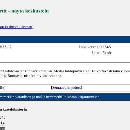
tit - näytä keskustelu
sin keskustelulistaan
]
5:35:27
Lukukerrat :
11545
Liite :
Ei ole
 lähdössä taas entiseen malliin. Meillä lähtöpäivä 18.5. Toivottavasti tänä vuon
htia Ruotsista, niin kuin viime vuonna.
lle
]
[
Seuraava kirjoitus
]
imimerkin varauksen ja tuolla nimimerkillä sisään kirjautumisen.
skusteluhistoria
1545
4714
5399