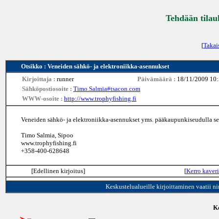
Tehdään tilau
[
Takai
Otsikko : Veneiden sähkö- ja elektroniikka-asennukset
Kirjoittaja :
runner
Päivämäärä :
18/11/2009 10
Sähköpostiosoite :
Timo.Salmia#tsacon.com
WWW-osoite :
http://www.trophyfishing.fi
Veneiden sähkö- ja elektroniikka-asennukset yms. pääkaupunkiseudulla sek
Timo Salmia, Sipoo
www.trophyfishing.fi
+358-400-628648
[Edellinen kirjoitus]
[
Kerro kaveri
Keskustelualueille kirjoittaminen vaatii n
Ke