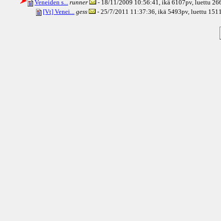
Veneiden s...
runner
- 18/11/2009 10:56:41, ikä
6107pv
, luettu 2
[Vt] Venei...
gess
- 25/7/2011 11:37:36, ikä
5493pv
, luettu 151