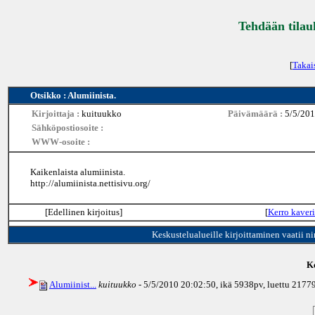
Tehdään tilau
[
Takai
Otsikko : Alumiinista.
Kirjoittaja :
kuituukko
Päivämäärä :
5/5/201
Sähköpostiosoite :
WWW-osoite :
Kaikenlaista alumiinista.
http://alumiinista.nettisivu.org/
[Edellinen kirjoitus]
[
Kerro kaveri
Keskustelualueille kirjoittaminen vaatii n
Ke
Alumiinist...
kuituukko
- 5/5/2010 20:02:50, ikä
5938pv
, luettu 2177