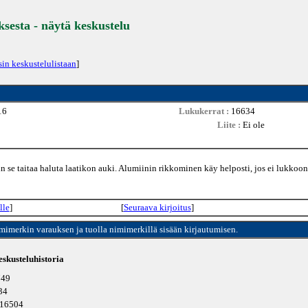
ksesta - näytä keskustelu
sin keskustelulistaan
]
16
Lukukerrat :
16634
Liite :
Ei ole
iin se taitaa haluta laatikon auki. Alumiinin rikkominen käy helposti, jos ei lukkoo
lle
]
[
Seuraava kirjoitus
]
imimerkin varauksen ja tuolla nimimerkillä sisään kirjautumisen.
skusteluhistoria
749
634
u 16504