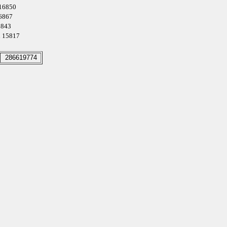
 16850
16867
15843
tu 15817
286619774