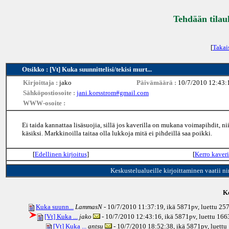
Tehdään tilau
[
Takai
Otsikko : [Vt] Kuka suunnittelisi/tekisi murt...
Kirjoittaja :
jako
Päivämäärä :
10/7/2010 12:43:
Sähköpostiosoite :
jani.korsstrom#gmail.com
WWW-osoite :
Ei taida kannattaa lisäsuojia, sillä jos kaverilla on mukana voimapihdit, n
käsiksi. Markkinoilla taitaa olla lukkoja mitä ei pihdeillä saa poikki.
[
Edellinen kirjoitus
]
[
Kerro kaveri
Keskustelualueille kirjoittaminen vaatii n
Ke
Kuka suunn...
LammasN
- 10/7/2010 11:37:19, ikä
5871pv
, luettu 25
[Vt] Kuka ...
jako
- 10/7/2010 12:43:16, ikä
5871pv
, luettu 16
[Vt] Kuka ...
antsu
- 10/7/2010 18:52:38, ikä
5871pv
, luett