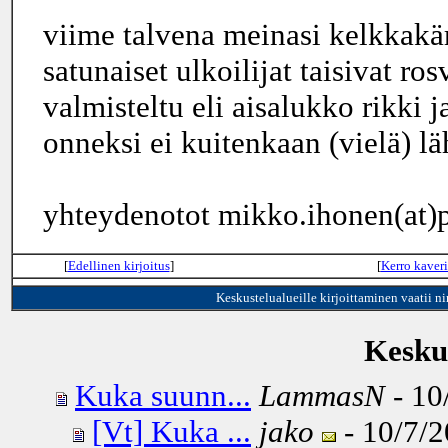
viime talvena meinasi kelkkakärr
satunaiset ulkoilijat taisivat ro
valmisteltu eli aisalukko rikki j
onneksi ei kuitenkaan (vielä) lä
yhteydenotot mikko.ihonen(at)p
[
Edellinen kirjoitus
]
[
Kerro kaveri
Keskustelualueille kirjoittaminen vaatii n
Keskus
Kuka suunn...
LammasN
- 10
[Vt] Kuka ...
jako
- 10/7/2