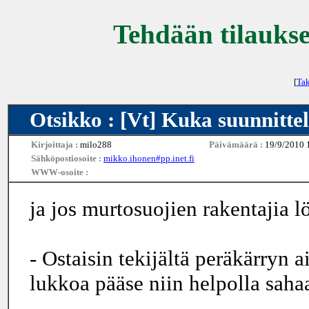
Tehdään tilaukse
[
Tak
Otsikko : [Vt] Kuka suunnitteli
Kirjoittaja :
milo288
Päivämäärä :
19/9/2010 
Sähköpostiosoite :
mikko.ihonen#pp.inet.fi
WWW-osoite :
ja jos murtosuojien rakentajia l
- Ostaisin tekijältä peräkärryn a
lukkoa pääse niin helpolla saha