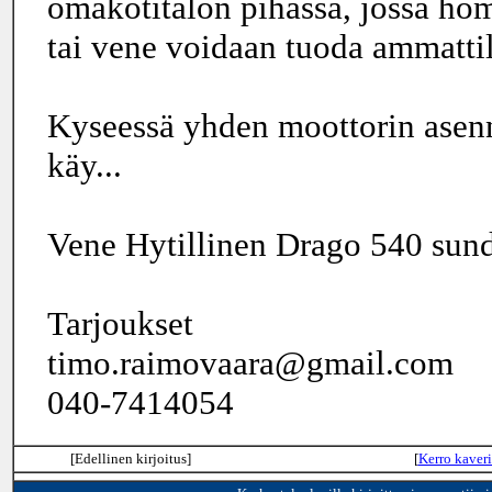
omakotitalon pihassa, jossa hom
tai vene voidaan tuoda ammattil
Kyseessä yhden moottorin asen
käy...
Vene Hytillinen Drago 540 sun
Tarjoukset
timo.raimovaara@gmail.com
040-7414054
[Edellinen kirjoitus]
[
Kerro kaveri