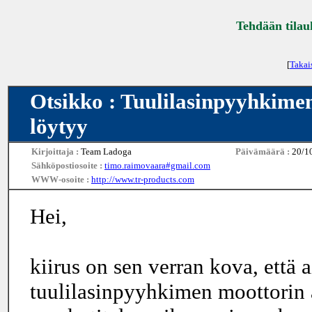
Tehdään tilau
[
Takai
Otsikko : Tuulilasinpyyhkime
löytyy
Kirjoittaja :
Team Ladoga
Päivämäärä :
20/1
Sähköpostiosoite :
timo.raimovaara#gmail.com
WWW-osoite :
http://www.tr-products.com
Hei,
kiirus on sen verran kova, että a
tuulilasinpyyhkimen moottorin 