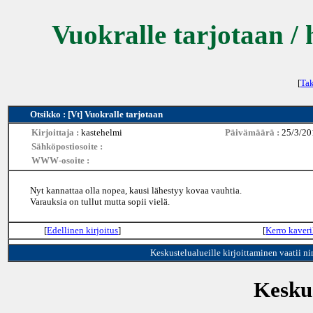
Vuokralle tarjotaan / 
[
Tak
Otsikko : [Vt] Vuokralle tarjotaan
Kirjoittaja :
kastehelmi
Päivämäärä :
25/3/20
Sähköpostiosoite :
WWW-osoite :
Nyt kannattaa olla nopea, kausi lähestyy kovaa vauhtia.
Varauksia on tullut mutta sopii vielä.
[
Edellinen kirjoitus
]
[
Kerro kaveri
Keskustelualueille kirjoittaminen vaatii n
Keskus