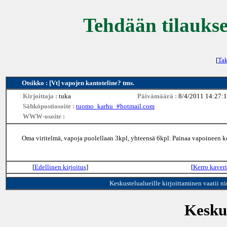
Tehdään tilaukse
[
Tak
Otsikko : [Vt] vapojen kantoteline? tms.
Kirjoittaja :
tuka
Päivämäärä :
8/4/2011 14:27:
Sähköpostiosoite :
tuomo_karhu_#hotmail.com
WWW-osoite :
Oma viritelmä, vapoja puolellaan 3kpl, yhteensä 6kpl. Painaa vapoineen k
[
Edellinen kirjoitus
]
[
Kerro kaveri
Keskustelualueille kirjoittaminen vaatii n
Keskus