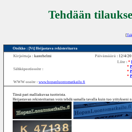
Tehdään tilaukse
[
Tak
Otsikko : [Vt] Heijastava rekisteritarra
Kirjoittaja :
kastehelmi
Päivämäärä :
12/4/20
Liite :
*
*
Sähköpostiosoite :
*
*
WWW-osoite :
www.hopanluontomatkailu.fi
Tässä pari malliakuvaa tuotteista.
Heijastavan rekisteritarran voin tehdä samalla tavalla kuin tuo yritykseni n