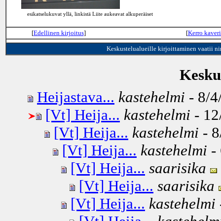
esikatselukuvat yllä, linkistä Liite aukeavat alkuperäiset
[
Edellinen kirjoitus
]
[
Kerro kaveri
Keskustelualueille kirjoittaminen vaatii n
Keskus
Heijastava...
kastehelmi
- 8/4
[Vt] Heija...
kastehelmi
- 12
[Vt] Heija...
kastehelmi
- 8
[Vt] Heija...
kastehelmi
- 
[Vt] Heija...
saarisika
[Vt] Heija...
saarisika
[Vt] Heija...
kastehelmi