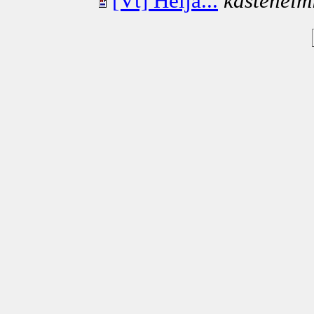
[Vt] Heija...
kastehelm