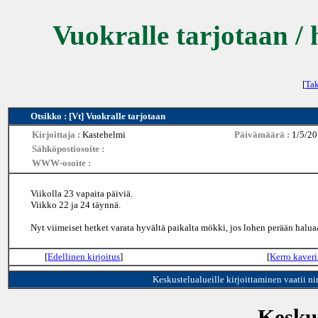
Vuokralle tarjotaan / 
[
Tak
Otsikko : [Vt] Vuokralle tarjotaan
Kirjoittaja :
Kastehelmi
Päivämäärä :
1/5/20
Sähköpostiosoite :
WWW-osoite :
Viikolla 23 vapaita päiviä.
Viikko 22 ja 24 täynnä.
Nyt viimeiset hetket varata hyvältä paikalta mökki, jos lohen perään halua
[
Edellinen kirjoitus
]
[
Kerro kaveri
Keskustelualueille kirjoittaminen vaatii n
Keskus