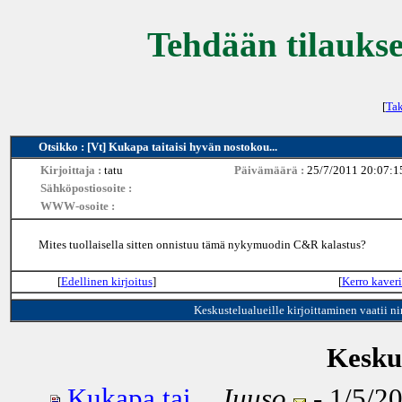
Tehdään tilaukse
[
Tak
Otsikko : [Vt] Kukapa taitaisi hyvän nostokou...
Kirjoittaja :
tatu
Päivämäärä :
25/7/2011 20:07:1
Sähköpostiosoite :
WWW-osoite :
Mites tuollaisella sitten onnistuu tämä nykymuodin C&R kalastus?
[
Edellinen kirjoitus
]
[
Kerro kaveri
Keskustelualueille kirjoittaminen vaatii n
Keskus
Kukapa tai...
Juuso
- 1/5/20