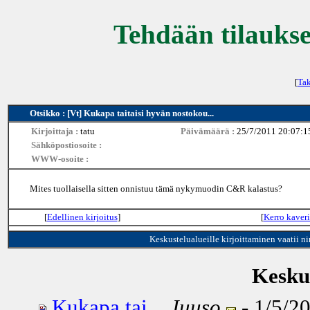
Tehdään tilaukse
[
Tak
Otsikko : [Vt] Kukapa taitaisi hyvän nostokou...
Kirjoittaja :
tatu
Päivämäärä :
25/7/2011 20:07:1
Sähköpostiosoite :
WWW-osoite :
Mites tuollaisella sitten onnistuu tämä nykymuodin C&R kalastus?
[
Edellinen kirjoitus
]
[
Kerro kaveri
Keskustelualueille kirjoittaminen vaatii n
Keskus
Kukapa tai...
Juuso
- 1/5/20