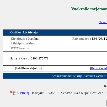
Vuokralle tarjotaan
[
Takai
Otsikko : Lisätietoja
Kirjoittaja :
Inarifani
Päivämäärä :
13/8/2011 
Sähköpostiosoite :
WWW-osoite :
Soita ja kysy p. 0400-875778
[Edellinen kirjoitus]
[
Kerro kaveri
Keskustelualueille kirjoittaminen vaatii n
Ke
Lisätietoj...
Inarifani
- 13/8/2011 23:55:55, ikä
5472pv
, luettu 21279