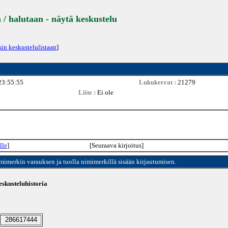
 / halutaan - näytä keskustelu
sin keskustelulistaan
]
23:55:55
Lukukerrat :
21279
Liite :
Ei ole
lle
]
[Seuraava kirjoitus]
imimerkin varauksen ja tuolla nimimerkillä sisään kirjautumisen.
skusteluhistoria
286617444