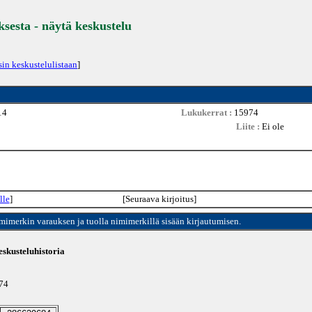
ksesta - näytä keskustelu
sin keskustelulistaan
]
14
Lukukerrat :
15974
Liite :
Ei ole
lle
]
[Seuraava kirjoitus]
imimerkin varauksen ja tuolla nimimerkillä sisään kirjautumisen.
skusteluhistoria
974