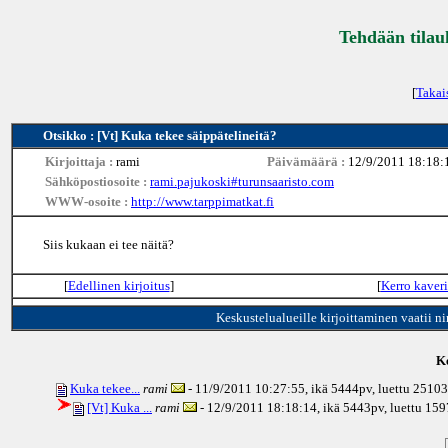
Tehdään tilau
[
Takai
Otsikko : [Vt] Kuka tekee säippätelineitä?
Kirjoittaja :
rami
Päivämäärä :
12/9/2011 18:18:
Sähköpostiosoite :
rami.pajukoski#turunsaaristo.com
WWW-osoite :
http://www.tarppimatkat.fi
Siis kukaan ei tee näitä?
[
Edellinen kirjoitus
]
[
Kerro kaveri
Keskustelualueille kirjoittaminen vaatii n
Ke
Kuka tekee...
rami
- 11/9/2011 10:27:55, ikä
5444pv
, luettu 25103
[Vt] Kuka ...
rami
- 12/9/2011 18:18:14, ikä
5443pv
, luettu 15