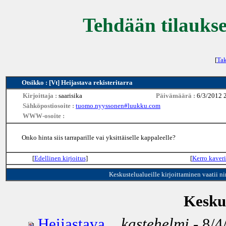
Tehdään tilaukse
[
Tak
Otsikko : [Vt] Heijastava rekisteritarra
Kirjoittaja :
saarisika
Päivämäärä :
6/3/2012 
Sähköpostiosoite :
tuomo.nyyssonen#luukku.com
WWW-osoite :
Onko hinta siis tarraparille vai yksittäiselle kappaleelle?
[
Edellinen kirjoitus
]
[
Kerro kaveri
Keskustelualueille kirjoittaminen vaatii n
Keskus
Heijastava...
kastehelmi
- 8/4