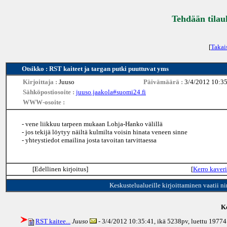
Tehdään tilau
[
Takai
Otsikko : RST kaiteet ja targan putki puuttuvat yms
Kirjoittaja :
Juuso
Päivämäärä :
3/4/2012 10:3
Sähköpostiosoite :
juuso.jaakola#suomi24.fi
WWW-osoite :
- vene liikkuu tarpeen mukaan Lohja-Hanko välillä
- jos tekijä löytyy näiltä kulmilta voisin hinata veneen sinne
- yhteystiedot emailina josta tavoitan tarvittaessa
[Edellinen kirjoitus]
[
Kerro kaveri
Keskustelualueille kirjoittaminen vaatii n
Ke
RST kaitee...
Juuso
- 3/4/2012 10:35:41, ikä
5238pv
, luettu 19774