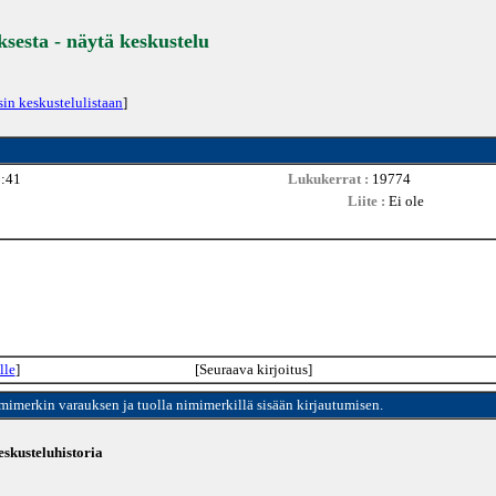
ksesta - näytä keskustelu
sin keskustelulistaan
]
5:41
Lukukerrat :
19774
Liite :
Ei ole
lle
]
[Seuraava kirjoitus]
imimerkin varauksen ja tuolla nimimerkillä sisään kirjautumisen.
skusteluhistoria