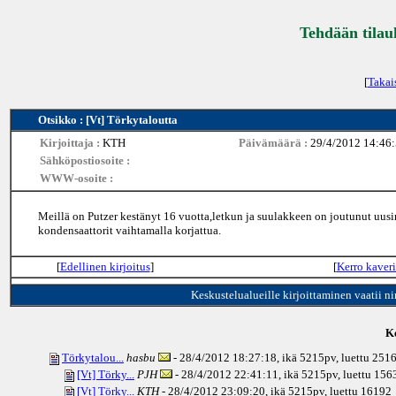
Tehdään tilau
[
Takai
Otsikko : [Vt] Törkytaloutta
Kirjoittaja :
KTH
Päivämäärä :
29/4/2012 14:46
Sähköpostiosoite :
WWW-osoite :
Meillä on Putzer kestänyt 16 vuotta,letkun ja suulakkeen on joutunut uusi
kondensaattorit vaihtamalla korjattua.
[
Edellinen kirjoitus
]
[
Kerro kaveri
Keskustelualueille kirjoittaminen vaatii n
Ke
Törkytalou...
hasbu
- 28/4/2012 18:27:18, ikä
5215pv
, luettu 251
[Vt] Törky...
PJH
- 28/4/2012 22:41:11, ikä
5215pv
, luettu 156
[Vt] Törky...
KTH
- 28/4/2012 23:09:20, ikä
5215pv
, luettu 16192