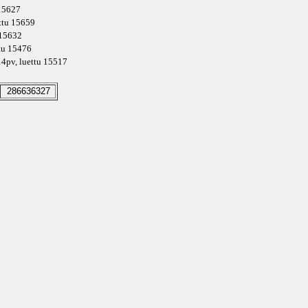
 15627
ettu 15659
 15632
ttu 15476
4pv
, luettu 15517
286636327