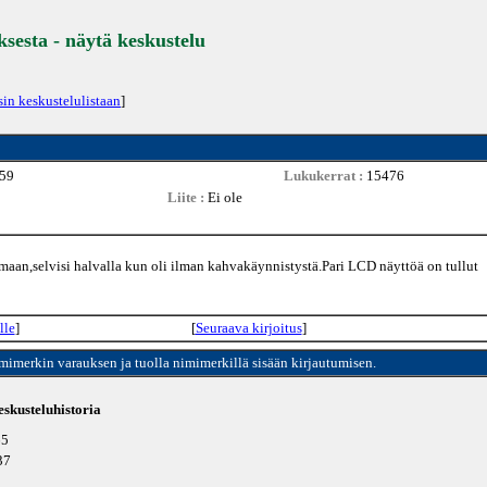
ksesta - näytä keskustelu
sin keskustelulistaan
]
:59
Lukukerrat :
15476
Liite :
Ei ole
maan,selvisi halvalla kun oli ilman kahvakäynnistystä.Pari LCD näyttöä on tullut
lle
]
[
Seuraava kirjoitus
]
imimerkin varauksen ja tuolla nimimerkillä sisään kirjautumisen.
skusteluhistoria
65
37