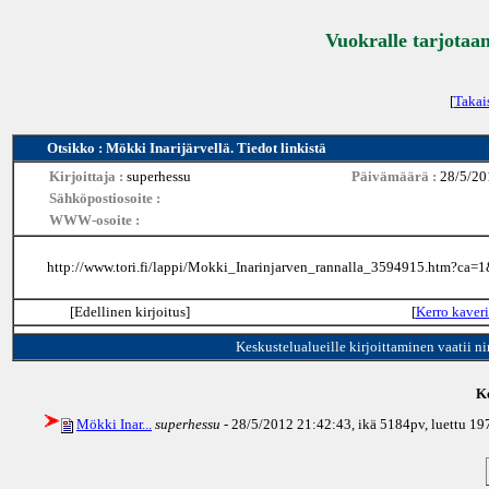
Vuokralle tarjotaan
[
Takai
Otsikko : Mökki Inarijärvellä. Tiedot linkistä
Kirjoittaja :
superhessu
Päivämäärä :
28/5/20
Sähköpostiosoite :
WWW-osoite :
http://www.tori.fi/lappi/Mokki_Inarinjarven_rannalla_3594915.htm?ca
[Edellinen kirjoitus]
[
Kerro kaveri
Keskustelualueille kirjoittaminen vaatii n
Ke
Mökki Inar...
superhessu
- 28/5/2012 21:42:43, ikä
5184pv
, luettu 1