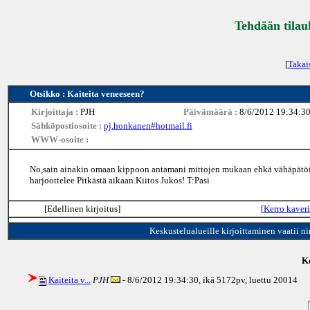
Tehdään tilau
[
Takai
Otsikko : Kaiteita veneeseen?
Kirjoittaja :
PJH
Päivämäärä :
8/6/2012 19:34:3
Sähköpostiosoite :
pj.honkanen#hotmail.fi
WWW-osoite :
No,sain ainakin omaan kippoon antamani mittojen mukaan ehkä vähäpätöisem
harjoottelee Pitkästä aikaan.Kiitos Jukos! T:Pasi
[Edellinen kirjoitus]
[
Kerro kaveri
Keskustelualueille kirjoittaminen vaatii n
Ke
Kaiteita v...
PJH
- 8/6/2012 19:34:30, ikä
5172pv
, luettu 20014