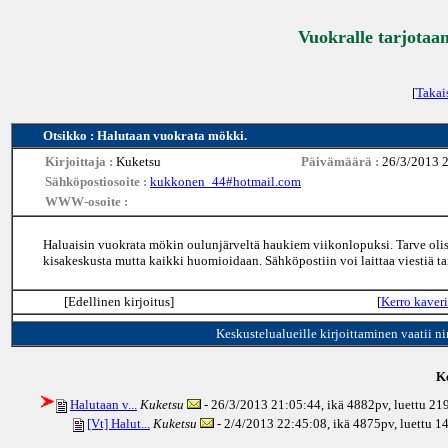
Vuokralle tarjotaan
[
Takai
Otsikko : Halutaan vuokrata mökki.
Kirjoittaja :
Kuketsu
Päivämäärä :
26/3/2013 
Sähköpostiosoite :
kukkonen_44#hotmail.com
WWW-osoite :
Haluaisin vuokrata mökin oulunjärveltä haukiem viikonlopuksi. Tarve olis
kisakeskusta mutta kaikki huomioidaan. Sähköpostiin voi laittaa viestiä 
[Edellinen kirjoitus]
[
Kerro kaveri
Keskustelualueille kirjoittaminen vaatii n
Ke
Halutaan v...
Kuketsu
- 26/3/2013 21:05:44, ikä
4882pv
, luettu 21
[Vt] Halut...
Kuketsu
- 2/4/2013 22:45:08, ikä
4875pv
, luettu 