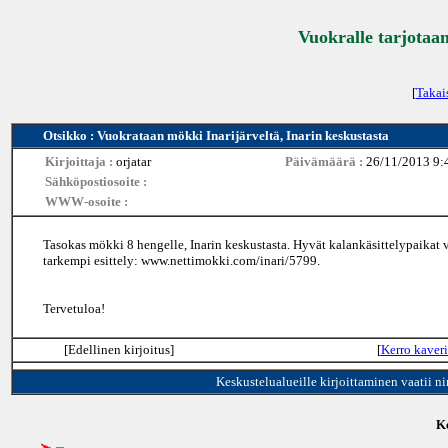
Vuokralle tarjotaan
[
Takai
Otsikko : Vuokrataan mökki Inarijärveltä, Inarin keskustasta
Kirjoittaja :
orjatar
Päivämäärä :
26/11/2013 9:
Sähköpostiosoite :
WWW-osoite :
Tasokas mökki 8 hengelle, Inarin keskustasta. Hyvät kalankäsittelypaikat 
tarkempi esittely: www.nettimokki.com/inari/5799.
Tervetuloa!
[Edellinen kirjoitus]
[
Kerro kaveri
Keskustelualueille kirjoittaminen vaatii n
Ke