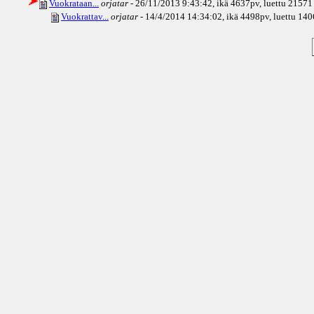
Vuokrataan...
orjatar
- 26/11/2013 9:43:42, ikä
4637pv
, luettu 21571
Vuokrattav...
orjatar
- 14/4/2014 14:34:02, ikä
4498pv
, luettu 14