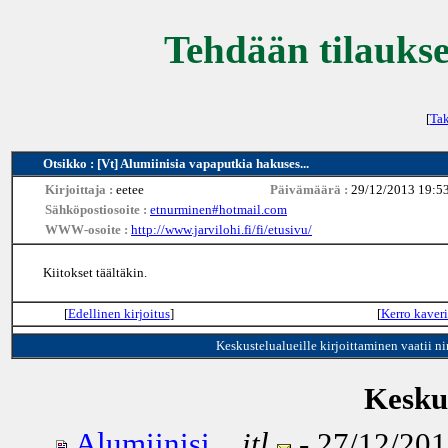
Tehdään tilaukse
[
Tak
Otsikko : [Vt] Alumiinisia vapaputkia hakuses...
Kirjoittaja :
eetee
Päivämäärä :
29/12/2013 19:5
Sähköpostiosoite :
etnurminen#hotmail.com
WWW-osoite :
http://www.jarvilohi.fi/fi/etusivu/
Kiitokset täältäkin.
[
Edellinen kirjoitus
]
[
Kerro kaveri
Keskustelualueille kirjoittaminen vaatii n
Keskus
Alumiinisi...
itl
- 27/12/201