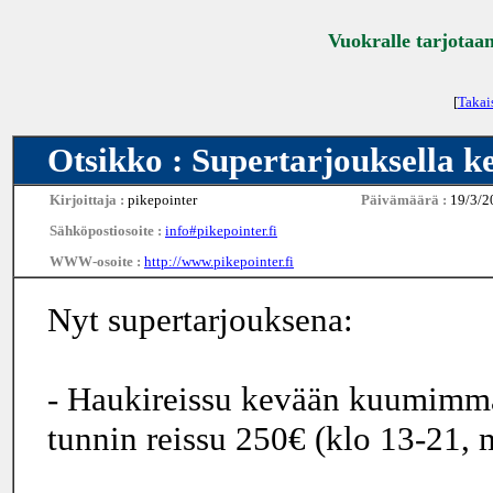
Vuokralle tarjotaan
[
Takai
Otsikko : Supertarjouksella k
Kirjoittaja :
pikepointer
Päivämäärä :
19/3/2
Sähköpostiosoite :
info#pikepointer.fi
WWW-osoite :
http://www.pikepointer.fi
Nyt supertarjouksena:
- Haukireissu kevään kuumimmal
tunnin reissu 250€ (klo 13-21, 