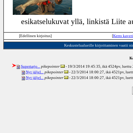
esikatselukuvat yllä, linkistä Liite a
[Edellinen kirjoitus]
[
Kerro kaveri
Keskustelualueille kirjoittaminen vaatii n
Ke
Supertarjo...
pikepointer
- 19/3/2014 19:45:35, ikä
4524pv
, luett
Nyt jäljel...
pikepointer
- 22/3/2014 18:00:27, ikä
4521pv
, lue
Nyt jäljel...
pikepointer
- 22/3/2014 18:00:27, ikä
4521pv
, lue