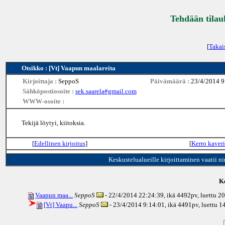
Tehdään tilau
[
Takai
Otsikko : [Vt] Vaapun maalareita
Kirjoittaja :
SeppoS
Päivämäärä :
23/4/2014 9
Sähköpostiosoite :
sek.saarela#gmail.com
WWW-osoite :
Tekijä löytyi, kiitoksia.
[
Edellinen kirjoitus
]
[
Kerro kaveri
Keskustelualueille kirjoittaminen vaatii n
Ke
Vaapun maa...
SeppoS
- 22/4/2014 22:24:39, ikä
4492pv
, luettu 2
[Vt] Vaapu...
SeppoS
- 23/4/2014 9:14:01, ikä
4491pv
, luettu 