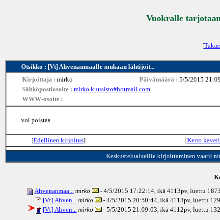
Vuokralle tarjotaan
[
Takai
Otsikko : [Vt] Ahvenanmaalle mukaan lähtijöit...
Kirjoittaja :
mirko
Päivämäärä :
5/5/2015 21:0
Sähköpostiosoite :
mirko.kuusisto#hotmail.com
WWW-osoite :
voi poistaa
[
Edellinen kirjoitus
]
[
Kerro kaveri
Keskustelualueille kirjoittaminen vaatii n
Ke
Ahvenanmaa...
mirko
- 4/5/2015 17:22:14, ikä
4113pv
, luettu 187
[Vt] Ahven...
mirko
- 4/5/2015 20:50:44, ikä
4113pv
, luettu 12
[Vt] Ahven...
mirko
- 5/5/2015 21:09:03, ikä
4112pv
, luettu 13