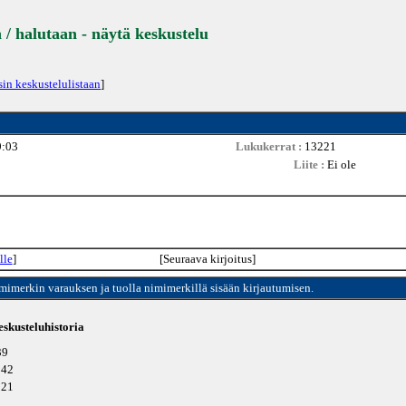
 / halutaan - näytä keskustelu
sin keskustelulistaan
]
9:03
Lukukerrat :
13221
Liite :
Ei ole
lle
]
[Seuraava kirjoitus]
imimerkin varauksen ja tuolla nimimerkillä sisään kirjautumisen.
skusteluhistoria
39
942
221