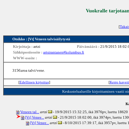
Vuokralle tarjotaan
[
Takai
Otsikko : [Vt] Veneen talvisäilytystä
Kirjoittaja :
artzi
Päivämäärä :
21/9/2015 18:02:
Sähköpostiosoite :
artsirantanen#kolumbus.fi
WWW-osoite :
315€uroa talvi/vene.
[
Edellinen kirjoitus
]
[
Kerro kaveri
Keskustelualueille kirjoittaminen vaatii n
Ke
Veneen tal...
artzi
- 19/9/2015 15:32:25, ikä
3976pv
, luettu 18620
[Vt] Venee...
artzi
- 21/9/2015 18:02:00, ikä
3974pv
, luettu 13
[Vt] Venee...
artzi
- 8/10/2015 17:39:17, ikä
3957pv
, luettu