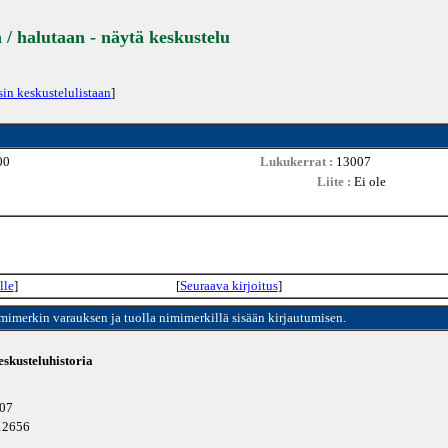
 / halutaan - näytä keskustelu
sin keskustelulistaan
]
00
Lukukerrat :
13007
Liite :
Ei ole
lle
]
[
Seuraava kirjoitus
]
imimerkin varauksen ja tuolla nimimerkillä sisään kirjautumisen.
skusteluhistoria
007
 12656