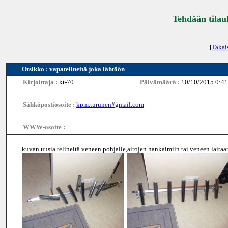
Tehdään tilau
[
Takai
Otsikko : vapatelineitä joka lähtöön
Kirjoittaja :
kt-70
Päivämäärä :
10/10/2015 0:41
Sähköpostiosoite :
kpm.turunen#gmail.com
WWW-osoite :
kuvan uusia telineitä.veneen pohjalle,airojen hankaimiin tai veneen lait