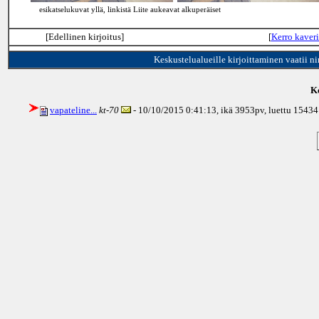
esikatselukuvat yllä, linkistä Liite aukeavat alkuperäiset
[Edellinen kirjoitus]
[
Kerro kaveri
Keskustelualueille kirjoittaminen vaatii n
Ke
vapateline...
kt-70
- 10/10/2015 0:41:13, ikä
3953pv
, luettu 15434