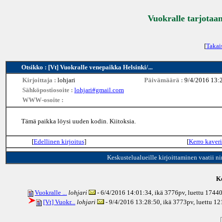
Vuokralle tarjotaan
[
Takai
Otsikko : [Vt] Vuokralle venepaikka Helsinki/...
Kirjoittaja :
lohjari
Päivämäärä :
9/4/2016 13:
Sähköpostiosoite :
lohjari#gmail.com
WWW-osoite :
Tämä paikka löysi uuden kodin. Kiitoksia.
[
Edellinen kirjoitus
]
[
Kerro kaveri
Keskustelualueille kirjoittaminen vaatii n
Ke
Vuokralle ...
lohjari
- 6/4/2016 14:01:34, ikä
3776pv
, luettu 1744
[Vt] Vuokr...
lohjari
- 9/4/2016 13:28:50, ikä
3773pv
, luettu 1