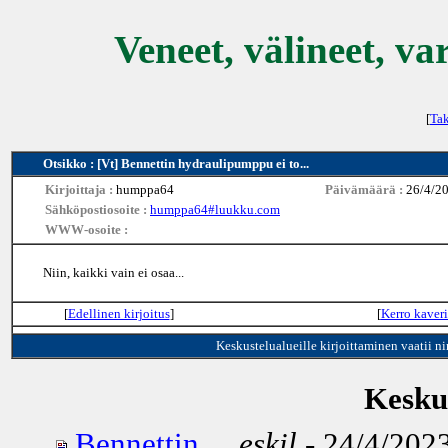
Veneet, välineet, va
[
Tak
Otsikko : [Vt] Bennettin hydraulipumppu ei to...
Kirjoittaja :
humppa64
Päivämäärä :
26/4/2
Sähköpostiosoite :
humppa64#luukku.com
WWW-osoite :
Niin, kaikki vain ei osaa...
[
Edellinen kirjoitus
]
[
Kerro kaveri
Keskustelualueille kirjoittaminen vaatii n
Keskus
Bennettin ...
eskil
- 24/4/2023