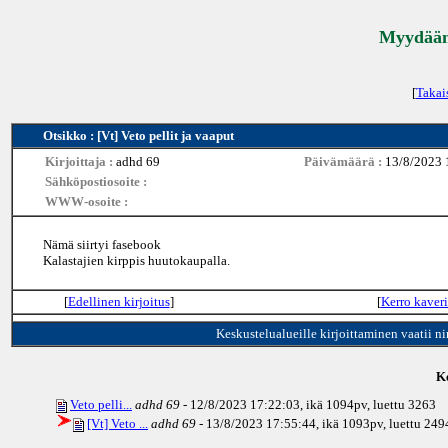
Myydään 
[
Takai
Otsikko : [Vt] Veto pellit ja vaaput
Kirjoittaja :
adhd 69
Päivämäärä :
13/8/2023 
Sähköpostiosoite :
WWW-osoite :
Nämä siirtyi fasebook
Kalastajien kirppis huutokaupalla.
[
Edellinen kirjoitus
]
[
Kerro kaveri
Keskustelualueille kirjoittaminen vaatii n
Ke
Veto pelli...
adhd 69
- 12/8/2023 17:22:03, ikä
1094pv
, luettu 3263
[Vt] Veto ...
adhd 69
- 13/8/2023 17:55:44, ikä
1093pv
, luettu 249