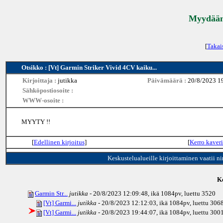
Myydään 
[
Takai
Otsikko : [Vt] Garmin Striker Vivid 4CV kaiku...
Kirjoittaja :
jutikka
Päivämäärä :
20/8/2023 1
Sähköpostiosoite :
WWW-osoite :
MYYTY !!
[
Edellinen kirjoitus
]
[
Kerro kaveri
Keskustelualueille kirjoittaminen vaatii n
Ke
Garmin Str...
jutikka
- 20/8/2023 12:09:48, ikä
1084pv
, luettu 3520
[Vt] Garmi...
jutikka
- 20/8/2023 12:12:03, ikä
1084pv
, luettu 306
[Vt] Garmi...
jutikka
- 20/8/2023 19:44:07, ikä
1084pv
, luettu 300