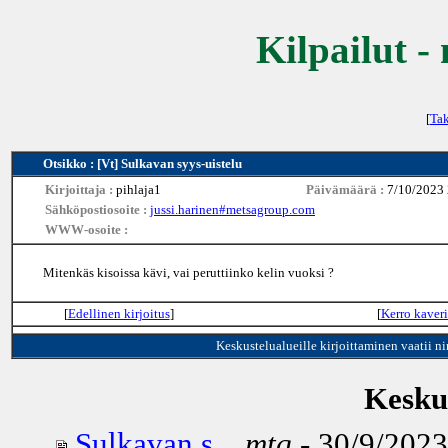
Kilpailut -
[
Tak
Otsikko : [Vt] Sulkavan syys-uistelu
Kirjoittaja :
pihlaja1
Päivämäärä :
7/10/2023
Sähköpostiosoite :
jussi.harinen#metsagroup.com
WWW-osoite :
Mitenkäs kisoissa kävi, vai peruttiinko kelin vuoksi ?
[
Edellinen kirjoitus
]
[
Kerro kaveri
Keskustelualueille kirjoittaminen vaatii n
Keskus
Sulkavan s...
mtq
- 30/9/2023