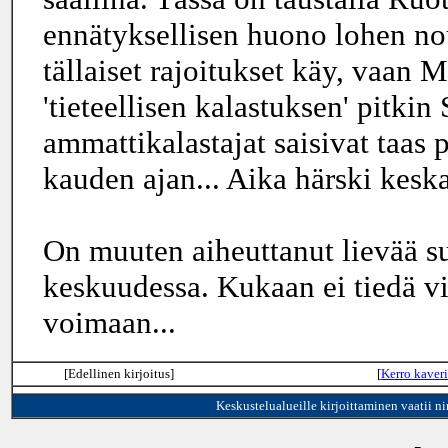
ennätyksellisen huono lohen no
tällaiset rajoitukset käy, vaa
'tieteellisen kalastuksen' pitk
ammattikalastajat saisivat taas
kauden ajan... Aika härski kesk
On muuten aiheuttanut lievää 
keskuudessa. Kukaan ei tiedä vie
voimaan...
[Edellinen kirjoitus]
[
Kerro kaveri
Keskustelualueille kirjoittaminen vaatii n