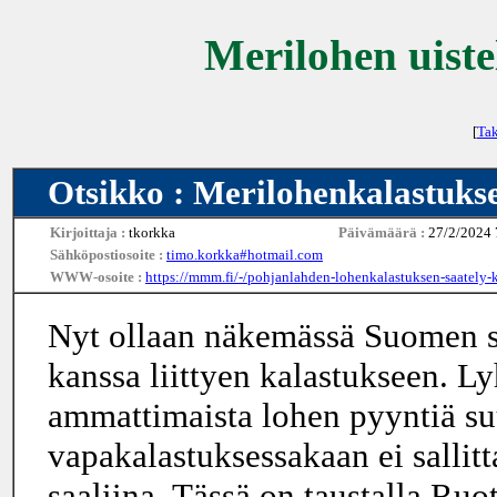
Merilohen uiste
[
Tak
Otsikko : Merilohenkalastukse
Kirjoittaja :
tkorkka
Päivämäärä :
27/2/2024 
Sähköpostiosoite :
timo.korkka#hotmail.com
WWW-osoite :
https://mmm.fi/-/pohjanlahden-lohenkalastuksen-saately-
Nyt ollaan näkemässä Suomen s
kanssa liittyen kalastukseen. L
ammattimaista lohen pyyntiä s
vapakalastuksessakaan ei sallitta
saaliina. Tässä on taustalla Ru