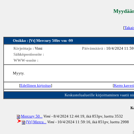
Myydään 
[
Takai
Otsikko : [Vt] Mercury 50hv vm -99
Kirjoittaja :
Vimi
Päivämäärä :
10/4/2024 11:59
Sähköpostiosoite :
WWW-osoite :
Myyty.
[
Edellinen kirjoitus
]
[
Kerro kaveri
Keskustelualueille kirjoittaminen vaatii n
Ke
Mercury 50...
Vimi
- 8/4/2024 12:44:19, ikä
853pv
, luettu 3532
[Vt] Mercu...
Vimi
- 10/4/2024 11:59:16, ikä
851pv
, luettu 2998