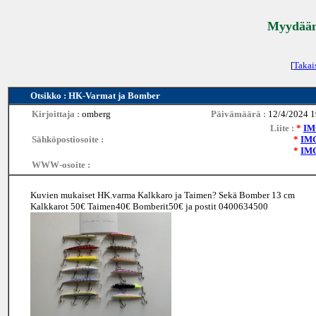
Myydään 
[
Takai
Otsikko : HK-Varmat ja Bomber
Kirjoittaja :
omberg
Päivämäärä :
12/4/2024 1
Liite :
*
IM
Sähköpostiosoite :
*
IMG
*
IMG
WWW-osoite :
Kuvien mukaiset HK.varma Kalkkaro ja Taimen? Sekä Bomber 13 cm
Kalkkarot 50€ Taimen40€ Bomberit50€ ja postit 0400634500