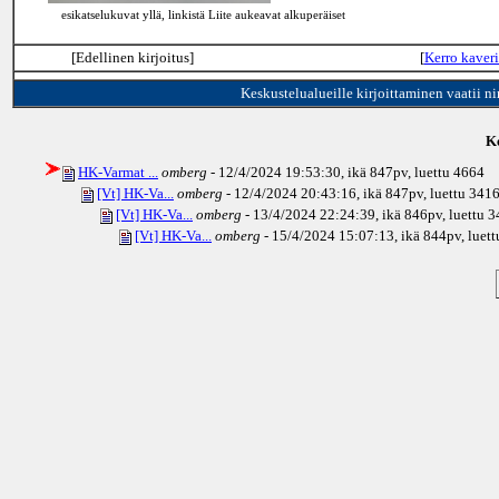
esikatselukuvat yllä, linkistä Liite aukeavat alkuperäiset
[Edellinen kirjoitus]
[
Kerro kaveri
Keskustelualueille kirjoittaminen vaatii n
Ke
HK-Varmat ...
omberg
- 12/4/2024 19:53:30, ikä
847pv
, luettu 4664
[Vt] HK-Va...
omberg
- 12/4/2024 20:43:16, ikä
847pv
, luettu 341
[Vt] HK-Va...
omberg
- 13/4/2024 22:24:39, ikä
846pv
, luettu 
[Vt] HK-Va...
omberg
- 15/4/2024 15:07:13, ikä
844pv
, luet