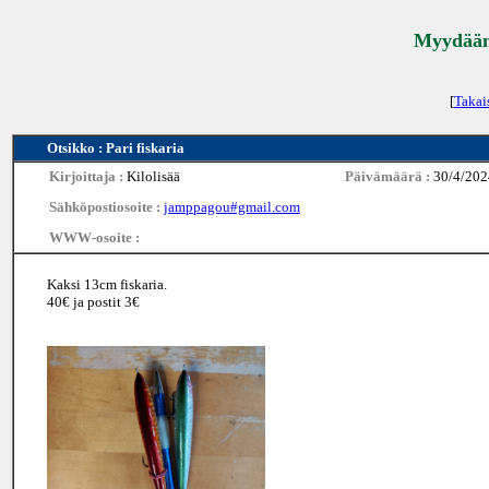
Myydään 
[
Takai
Otsikko : Pari fiskaria
Kirjoittaja :
Kilolisää
Päivämäärä :
30/4/202
Sähköpostiosoite :
jamppagou#gmail.com
WWW-osoite :
Kaksi 13cm fiskaria.
40€ ja postit 3€