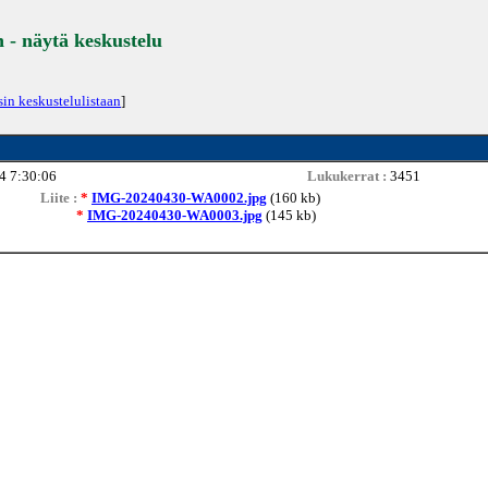
- näytä keskustelu
sin keskustelulistaan
]
4 7:30:06
Lukukerrat :
3451
Liite :
*
IMG-20240430-WA0002.jpg
(160 kb)
*
IMG-20240430-WA0003.jpg
(145 kb)