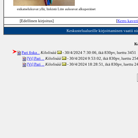
esikatselukuvat yllä, linkistä Liite aukeavat alkuperäiset
[Edellinen kirjoitus]
[
Kerro kaveri
Keskustelualueille kirjoittaminen vaatii n
Ke
Pari fiska...
Kilolisää
- 30/4/2024 7:30:06, ikä
830pv
, luettu 3451
[Vt] Pari ...
Kilolisää
- 30/4/2024 9:53:02, ikä
830pv
, luettu 25
[Vt] Pari ...
Kilolisää
- 30/4/2024 18:28:51, ikä
830pv
, luettu 