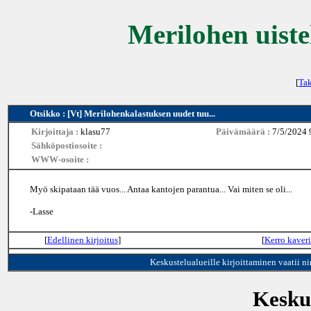
Merilohen uiste
[
Tak
Otsikko : [Vt] Merilohenkalastuksen uudet tuu...
Kirjoittaja :
klasu77
Päivämäärä :
7/5/2024 
Sähköpostiosoite :
WWW-osoite :
Myö skipataan tää vuos... Antaa kantojen parantua... Vai miten se oli...
-Lasse
[
Edellinen kirjoitus
]
[
Kerro kaveri
Keskustelualueille kirjoittaminen vaatii n
Keskus