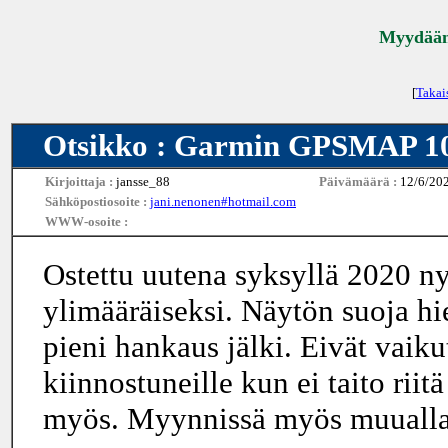
Myydään 
[
Takai
Otsikko : Garmin GPSMAP 1
Kirjoittaja :
jansse_88
Päivämäärä :
12/6/20
Sähköpostiosoite :
jani.nenonen#hotmail.com
WWW-osoite :
Ostettu uutena syksyllä 2020 nyt
ylimääräiseksi. Näytön suoja hi
pieni hankaus jälki. Eivät vaiku
kiinnostuneille kun ei taito riit
myös. Myynnissä myös muuall