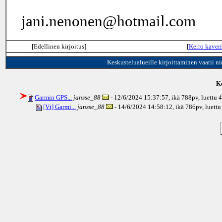
jani.nenonen@hotmail.com
[Edellinen kirjoitus]
[
Kerro kaveri
Keskustelualueille kirjoittaminen vaatii n
Ke
Garmin GPS...
jansse_88
- 12/6/2024 15:37:57, ikä
788pv
, luettu 
[Vt] Garmi...
jansse_88
- 14/6/2024 14:58:12, ikä
786pv
, luett