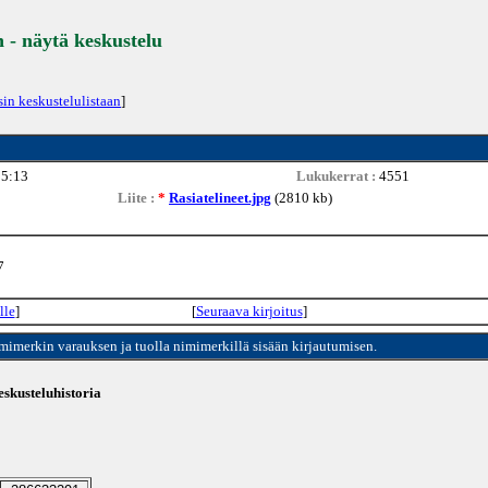
- näytä keskustelu
sin keskustelulistaan
]
25:13
Lukukerrat :
4551
Liite :
*
Rasiatelineet.jpg
(2810 kb)
7
lle
]
[
Seuraava kirjoitus
]
imimerkin varauksen ja tuolla nimimerkillä sisään kirjautumisen.
skusteluhistoria