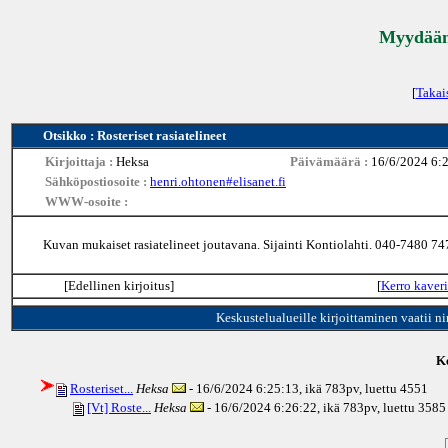
Myydään 
[
Takai
Otsikko : Rosteriset rasiatelineet
Kirjoittaja :
Heksa
Päivämäärä :
16/6/2024 6:
Sähköpostiosoite :
henri.ohtonen#elisanet.fi
WWW-osoite :
Kuvan mukaiset rasiatelineet joutavana. Sijainti Kontiolahti. 040-7480 74
[Edellinen kirjoitus]
[
Kerro kaveri
Keskustelualueille kirjoittaminen vaatii n
Ke
Rosteriset...
Heksa
- 16/6/2024 6:25:13, ikä
783pv
, luettu 4551
[Vt] Roste...
Heksa
- 16/6/2024 6:26:22, ikä
783pv
, luettu 3585