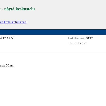
t - näytä keskustelu
sin keskustelulistaan
]
4 12:11:53
Lukukerrat :
3197
Liite :
Ei ole
pussa 30min