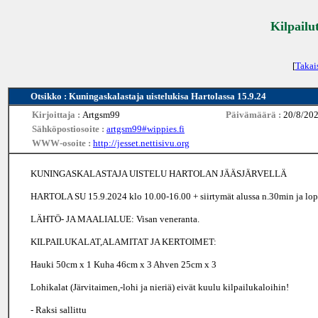
Kilpailu
[
Takai
Otsikko : Kuningaskalastaja uistelukisa Hartolassa 15.9.24
Kirjoittaja :
Artgsm99
Päivämäärä :
20/8/202
Sähköpostiosoite :
artgsm99#wippies.fi
WWW-osoite :
http://jesset.nettisivu.org
KUNINGASKALASTAJA UISTELU HARTOLAN JÄÄSJÄRVELLÄ
HARTOLA SU 15.9.2024 klo 10.00-16.00 + siirtymät alussa n.30min ja lo
LÄHTÖ- JA MAALIALUE: Visan veneranta.
KILPAILUKALAT,ALAMITAT JA KERTOIMET:
Hauki 50cm x 1 Kuha 46cm x 3 Ahven 25cm x 3
Lohikalat (Järvitaimen,-lohi ja nieriä) eivät kuulu kilpailukaloihin!
- Raksi sallittu