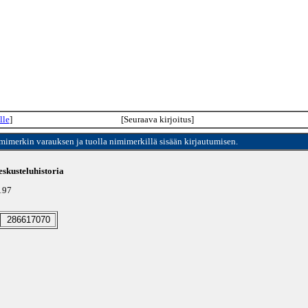
lle
]
[Seuraava kirjoitus]
imimerkin varauksen ja tuolla nimimerkillä sisään kirjautumisen.
skusteluhistoria
3197
286617070