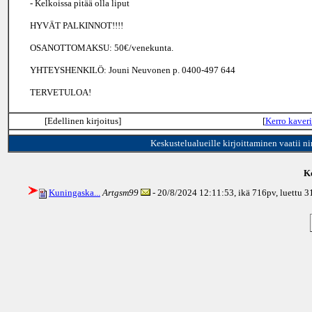
- Kelkoissa pitää olla liput
HYVÄT PALKINNOT!!!!
OSANOTTOMAKSU: 50€/venekunta.
YHTEYSHENKILÖ: Jouni Neuvonen p. 0400-497 644
TERVETULOA!
[Edellinen kirjoitus]
[
Kerro kaveri
Keskustelualueille kirjoittaminen vaatii n
Ke
Kuningaska...
Artgsm99
- 20/8/2024 12:11:53, ikä
716pv
, luettu 