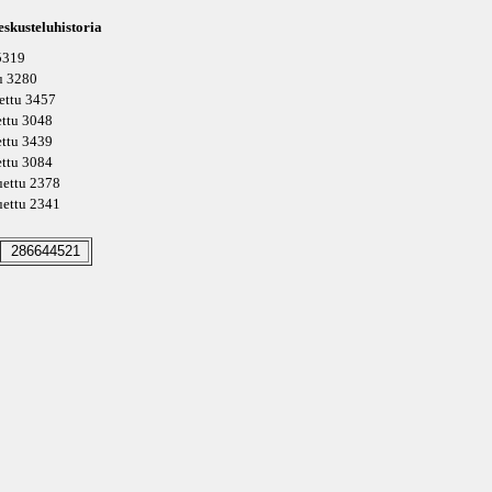
skusteluhistoria
 5319
tu 3280
uettu 3457
uettu 3048
uettu 3439
uettu 3084
luettu 2378
luettu 2341
286644521