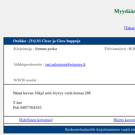
Myydään 
[
Takai
Otsikko : [Vt] AS Clear ja Glow huppuja
Kirjoittaja :
Jorman poika
Päivämäärä :
6/1
Sähköpostiosoite :
jari.saloniemi#wippies.fi
WWW-osoite :
Nämä kuvan 10kpl setit löytyy vielä hintaa 28€
T:Jari
Puh:0407564165
[
Edellinen kirjoitus
]
[
Kerro kaveri
Keskustelualueille kirjoittaminen vaatii n