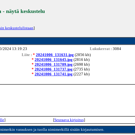
- näytä keskustelu
sin keskustelulistaan
]
0/2024 13:19:23
Lukukerrat :
3084
Liite :
*
20241006_131631.jpg
(2856 kb)
*
20241006_131645.jpg
(2816 kb)
*
20241006_131709.jpg
(2698 kb)
*
20241006_131737.jpg
(2735 kb)
*
20241006_131741.jpg
(2227 kb)
lle
]
[
Seuraava kirjoitus
]
imimerkin varauksen ja tuolla nimimerkillä sisään kirjautumisen.