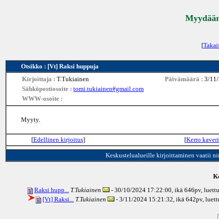
Myydään 
[
Takai
Otsikko : [Vt] Raksi huppuja
Kirjoittaja :
T.Tukiainen
Päivämäärä :
3/11
Sähköpostiosoite :
tomi.tukiainen#gmail.com
WWW-osoite :
Myyty.
[
Edellinen kirjoitus
]
[
Kerro kaveri
Keskustelualueille kirjoittaminen vaatii n
Ke
Raksi hupp...
T.Tukiainen
- 30/10/2024 17:22:00, ikä
646pv
, luet
[Vt] Raksi...
T.Tukiainen
- 3/11/2024 15:21:32, ikä
642pv
, luet