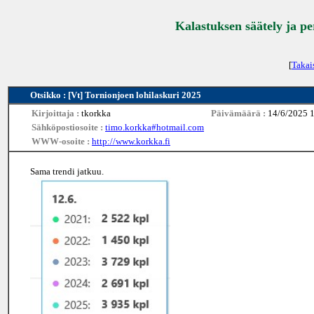
Kalastuksen säätely ja p
[
Takai
Otsikko : [Vt] Tornionjoen lohilaskuri 2025
Kirjoittaja :
tkorkka
Päivämäärä :
14/6/2025 
Sähköpostiosoite :
timo.korkka#hotmail.com
WWW-osoite :
http://www.korkka.fi
Sama trendi jatkuu.