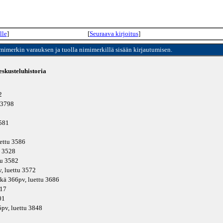
lle
]
[
Seuraava kirjoitus
]
imimerkin varauksen ja tuolla nimimerkillä sisään kirjautumisen.
skusteluhistoria
2
u 3798
3581
uettu 3586
u 3528
tu 3582
v
, luettu 3572
ikä
366pv
, luettu 3686
717
01
5pv
, luettu 3848