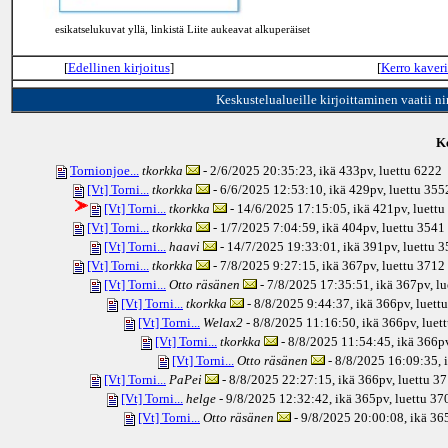
esikatselukuvat yllä, linkistä Liite aukeavat alkuperäiset
[
Edellinen kirjoitus
]
[
Kerro kaveri
Keskustelualueille kirjoittaminen vaatii n
Ke
Tornionjoe...
tkorkka
- 2/6/2025 20:35:23, ikä
433pv
, luettu 6222
[Vt] Torni...
tkorkka
- 6/6/2025 12:53:10, ikä
429pv
, luettu 355
[Vt] Torni...
tkorkka
- 14/6/2025 17:15:05, ikä
421pv
, luett
[Vt] Torni...
tkorkka
- 1/7/2025 7:04:59, ikä
404pv
, luettu 3541
[Vt] Torni...
haavi
- 14/7/2025 19:33:01, ikä
391pv
, luettu 
[Vt] Torni...
tkorkka
- 7/8/2025 9:27:15, ikä
367pv
, luettu 3712
[Vt] Torni...
Otto räsänen
- 7/8/2025 17:35:51, ikä
367pv
, l
[Vt] Torni...
tkorkka
- 8/8/2025 9:44:37, ikä
366pv
, luett
[Vt] Torni...
Welax2
- 8/8/2025 11:16:50, ikä
366pv
, luet
[Vt] Torni...
tkorkka
- 8/8/2025 11:54:45, ikä
366p
[Vt] Torni...
Otto räsänen
- 8/8/2025 16:09:35, 
[Vt] Torni...
PaPei
- 8/8/2025 22:27:15, ikä
366pv
, luettu 3
[Vt] Torni...
helge
- 9/8/2025 12:32:42, ikä
365pv
, luettu 37
[Vt] Torni...
Otto räsänen
- 9/8/2025 20:00:08, ikä
36