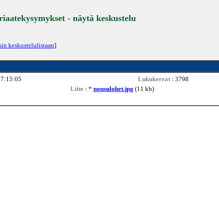
eriaatekysymykset - näytä keskustelu
sin keskustelulistaan
]
17:15:05
Lukukerrat :
3798
Liite :
*
nousulohet.jpg
(11 kb)