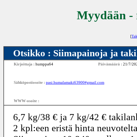
Myydään - 
[
Tak
Otsikko : Siimapainoja ja tak
Kirjoittaja :
humppa64
Päivämäärä :
21/7/20
Sähköpostiosoite :
pasi.humalamaki63900#gmail.com
WWW-osoite :
6,7 kg/38 € ja 7 kg/42 € takilank
2 kpl:een eristä hinta neuvotelta