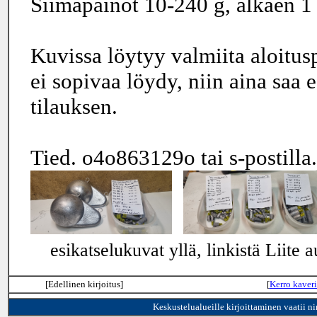
Siimapainot 10-240 g, alkaen 1 
Kuvissa löytyy valmiita aloitusp
ei sopivaa löydy, niin aina saa
tilauksen.
Tied. o4o863129o tai s-postilla.
esikatselukuvat yllä, linkistä Liite a
[Edellinen kirjoitus]
[
Kerro kaveri
Keskustelualueille kirjoittaminen vaatii n