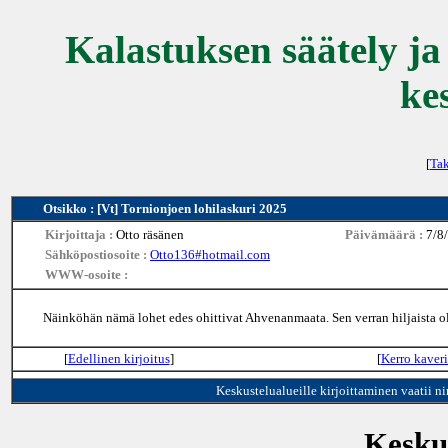
Kalastuksen säätely ja
ke
[
Tak
Otsikko : [Vt] Tornionjoen lohilaskuri 2025
Kirjoittaja :
Otto räsänen
Päivämäärä :
7/8
Sähköpostiosoite :
Otto136#hotmail.com
WWW-osoite :
Näinköhän nämä lohet edes ohittivat Ahvenanmaata. Sen verran hiljaista o
[
Edellinen kirjoitus
]
[
Kerro kaveri
Keskustelualueille kirjoittaminen vaatii n
Keskus