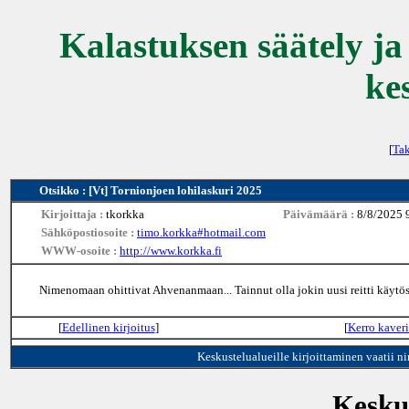
Kalastuksen säätely ja
ke
[
Tak
Otsikko : [Vt] Tornionjoen lohilaskuri 2025
Kirjoittaja :
tkorkka
Päivämäärä :
8/8/2025 
Sähköpostiosoite :
timo.korkka#hotmail.com
WWW-osoite :
http://www.korkka.fi
Nimenomaan ohittivat Ahvenanmaan... Tainnut olla jokin uusi reitti käytö
[
Edellinen kirjoitus
]
[
Kerro kaveri
Keskustelualueille kirjoittaminen vaatii n
Keskus