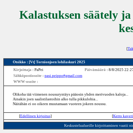
Kalastuksen säätely ja
ke
[
Tak
Otsikko : [Vt] Tornionjoen lohilaskuri 2025
Kirjoittaja :
PaPei
Päivämäärä :
8/8/2025 22:2
Sähköpostiosoite :
pasi.peippo#gmail.com
WWW-osoite :
Olikoha tää viimenen nousuryntäys pääosin yhden merivuoden kaloja...
Ainakin joen saalistilastoihin alko tulla pikkulohia...
Näitähän ei oo oikeen muutamaan vuoteen jokeen noussu.
[
Edellinen kirjoitus
]
[
Kerro kaveri
Keskustelualueille kirjoittaminen vaatii n