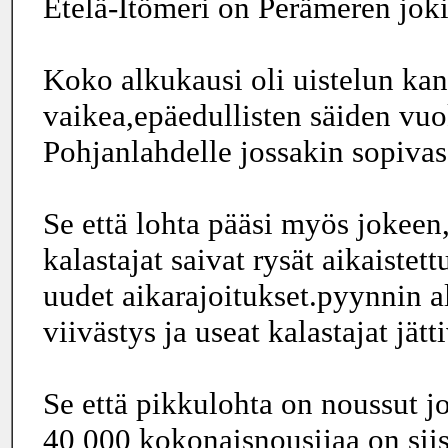
Etelä-Itömeri on Perämeren joki
Koko alkukausi oli uistelun ka
vaikea,epäedullisten säiden vuo
Pohjanlahdelle jossakin sopivas
Se että lohta pääsi myös jokeen,
kalastajat saivat rysät aikaistet
uudet aikarajoitukset.pyynnin a
viivästys ja useat kalastajat jätt
Se että pikkulohta on noussut j
40 000 kokonaisnousijaa on sii