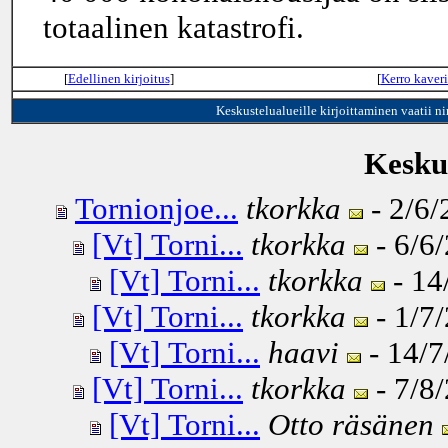
totaalinen katastrofi.
[
Edellinen kirjoitus
]
[
Kerro kaveri
Keskustelualueille kirjoittaminen vaatii n
Keskus
Tornionjoe...
tkorkka
- 2/6/
[Vt] Torni...
tkorkka
- 6/6/
[Vt] Torni...
tkorkka
- 14
[Vt] Torni...
tkorkka
- 1/7/
[Vt] Torni...
haavi
- 14/7
[Vt] Torni...
tkorkka
- 7/8/
[Vt] Torni...
Otto räsänen