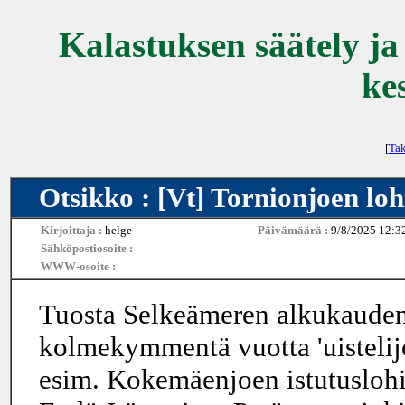
Kalastuksen säätely ja
ke
[
Tak
Otsikko : [Vt] Tornionjoen loh
Kirjoittaja :
helge
Päivämäärä :
9/8/2025 12:3
Sähköpostiosoite :
WWW-osoite :
Tuosta Selkeämeren alkukauden l
kolmekymmentä vuotta 'uistelij
esim. Kokemäenjoen istutuslohist