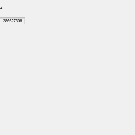
44
286627398