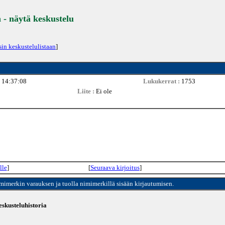
 - näytä keskustelu
sin keskustelulistaan
]
 14:37:08
Lukukerrat :
1753
Liite :
Ei ole
lle
]
[
Seuraava kirjoitus
]
imimerkin varauksen ja tuolla nimimerkillä sisään kirjautumisen.
skusteluhistoria