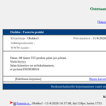
Ostetaan
[
Takai
Otsikko : Fasterin penkki
Kirjoittaja :
Olokko1
Päivämäärä :
11/4/2026
Sähköpostiosoite :
WWW-osoite :
Ostan -08 faster 555 penkin jalan jos joltain
Vielä löytyy
Jalan kiinnitys on neliskulmainen,
ei pyöreä.0503838016
[Edellinen kirjoitus]
[
Kerro kaveri
Keskustelualueille kirjoittaminen vaatii n
Ke
Fasterin p...
Olokko1
- 11/4/2026 14:37:08, ikä
118pv
, luettu 1753