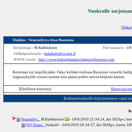
Vuokralle tarjotaan
[
Takai
Otsikko : Venesäilytys tilaa Ruotsista
Kirjoittaja :
M.Kärkkäinen
Päivämäärä :
19
Sähköpostiosoite :
kalahullu#co.inet.fi
WWW-osoite :
http://www.fishingfanaticcharters.blogspot.com
Koitetaan nyt kepillä jäätä. Onko kellään tiedossa Ruotsista veneelle hall
loppusyksyllä veneen tuonne niin pääsis pitkin talvea helposti kalaan.
[Edellinen kirjoitus]
[
Kerro kaveri
Keskustelualueille kirjoittaminen vaatii n
Ke
Venesäilyt...
M.Kärkkäinen
- 19/8/2010 21:54:24, ikä
5833pv
, lu
[Vt] Venes...
buskalle
- 24/8/2010 20:34:37, ikä
5828pv
, luettu 16